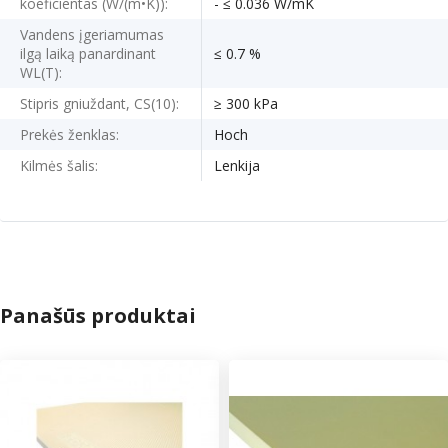
koeficientas (W/(m•K)):
- ≤ 0.036 W/mK
Vandens įgeriamumas
ilgą laiką panardinant
≤ 0.7 %
WL(T):
Stipris gniuždant, CS(10):
≥ 300 kPa
Prekės ženklas:
Hoch
Kilmės šalis:
Lenkija
Panašūs produktai