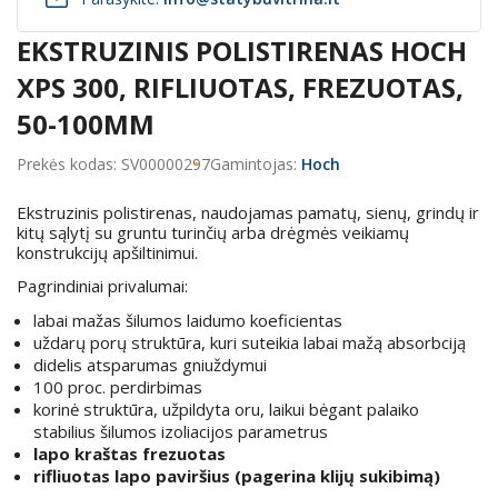
EKSTRUZINIS POLISTIRENAS HOCH
XPS 300, RIFLIUOTAS, FREZUOTAS,
50-100MM
Prekės kodas: SV00000297
Gamintojas:
Hoch
Ekstruzinis polistirenas, naudojamas pamatų, sienų, grindų ir
kitų sąlytį su gruntu turinčių arba drėgmės veikiamų
konstrukcijų apšiltinimui.
Pagrindiniai privalumai:
labai mažas šilumos laidumo koeficientas
uždarų porų struktūra, kuri suteikia labai mažą absorbciją
didelis atsparumas gniuždymui
100 proc. perdirbimas
korinė struktūra, užpildyta oru, laikui bėgant palaiko
stabilius šilumos izoliacijos parametrus
lapo kraštas frezuotas
rifliuotas lapo paviršius (pagerina klijų sukibimą)