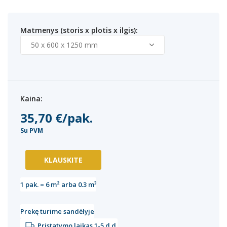
Matmenys (storis x plotis x ilgis):
Kaina:
35,70 €/pak.
Su PVM
KLAUSKITE
1
pak. =
6
m²
arba
0.3
m³
Prekę turime sandėlyje
Pristatymo laikas 1-5 d.d.