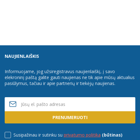
NAUJIENLAIŠKIS
Informuojame, jog užsiregistravus naujienlaiškį, į savo
elekroninį paštą galite gauti naujienas ne tik apie mūsų aktualius
Prekė su papildomais variantais
Prekė su papildomais variantais
pasiūlymus, tačiau ir apie partnerių ir tiekėjų naujienas.
Polistireninis putplastis
Polistireninis putplastis
EPS 200, (įv. matmenys)
GEOPORAS EPS 100, (įv.
ETNA
matmenys), Ukmergės
gelžbetonis
PRENUMERUOTI
Pristatymo laikas 2-12
Pristatymo laikas 2-12
Susipažinau ir sutinku su
privatumo politika
(būtinas)
d.d.
d.d.