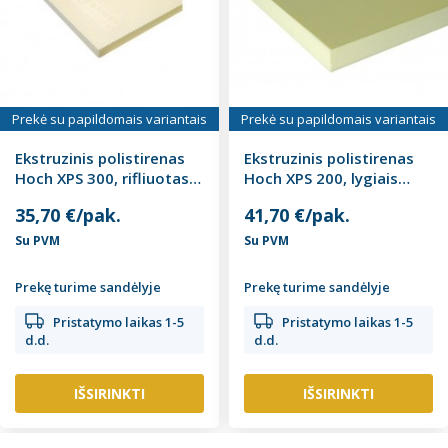
Prekė su papildomais variantais
Prekė su papildomais variantais
Ekstruzinis polistirenas
Ekstruzinis polistirenas
Hoch XPS 300, rifliuotas,
Hoch XPS 200, lygiais
50-100mm
kraštais, 20-30mm
35,70 €/pak.
41,70 €/pak.
Su PVM
Su PVM
Prekę turime sandėlyje
Prekę turime sandėlyje
Pristatymo laikas 1-5
Pristatymo laikas 1-5
d.d.
d.d.
IŠSIRINKTI
IŠSIRINKTI