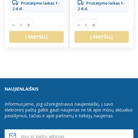
Pristatymo laikas 1-
Pristatymo laikas 1-
2 d.d.
2 d.d.
Į KREPŠELĮ
Į KREPŠELĮ
NAUJIENLAIŠKIS
Informuojame, jog užsiregistravus naujienlaiškį, į savo
elekroninį paštą galite gauti naujienas ne tik apie mūsų aktualius
pasiūlymus, tačiau ir apie partnerių ir tiekėjų naujienas.