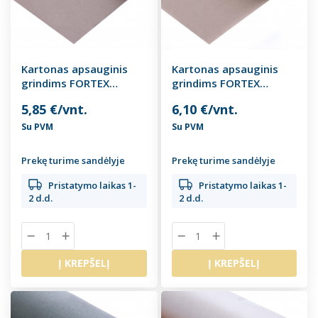
Kartonas apsauginis
Kartonas apsauginis
grindims FORTEX
grindims FORTEX
FLOOR 125, 30 kv.m
FLOOR 220, 30 kv.m
5,85 €/vnt.
6,10 €/vnt.
Su PVM
Su PVM
Prekę turime sandėlyje
Prekę turime sandėlyje
Pristatymo laikas 1-
Pristatymo laikas 1-
2 d.d.
2 d.d.
Į KREPŠELĮ
Į KREPŠELĮ