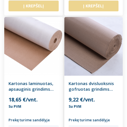
Į KREPŠELĮ
Į KREPŠELĮ
Kartonas laminuotas,
Kartonas dvisluoksnis
apsauginis grindims
gofruotas grindims
FORTEX FLOOR 270, 30
FORTEX FLOOR 180, 15
18,65 €/vnt.
9,22 €/vnt.
kv.m.
kv.m.
Su PVM
Su PVM
Prekę turime sandėlyje
Prekę turime sandėlyje