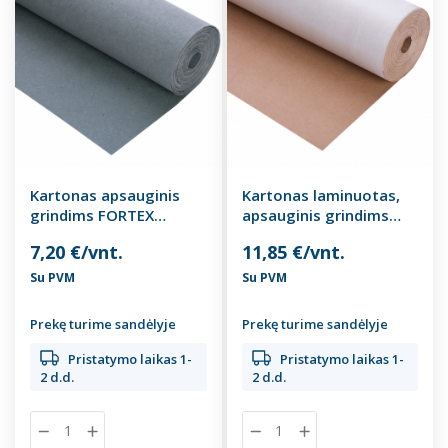
Kartonas apsauginis
Kartonas laminuotas,
grindims FORTEX
apsauginis grindims
FLOOR 333, 15 kv.m
FORTEX FLOOR 200, 30
7,20 €/vnt.
11,85 €/vnt.
kv.m.
Su PVM
Su PVM
Prekę turime sandėlyje
Prekę turime sandėlyje
Pristatymo laikas 1-
Pristatymo laikas 1-
2 d.d.
2 d.d.