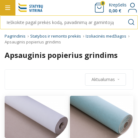
0
Krepšelis
0,00 €
Pagrindinis
Statybos ir remonto prekės
Izoliacinės medžiagos
Apsauginis popierius grindims
Apsauginis popierius grindims
Aktualumas