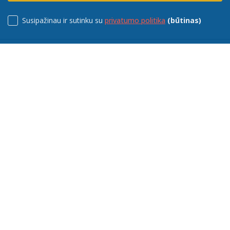
Susipažinau ir sutinku su
privatumo politika
(būtinas)
INFORMACIJA
Apie mus
Prekių pristatymas
Mokėjimo būdai
Prekių grąžinimas
ELL. PARDUOTUVĖ
Pirkimo taisyklės
Privatumo politika
Linkmenų g. 5, LT-09300
Kontaktai
Vilnius
+370 601 07667
info@statybuvitrina.lt