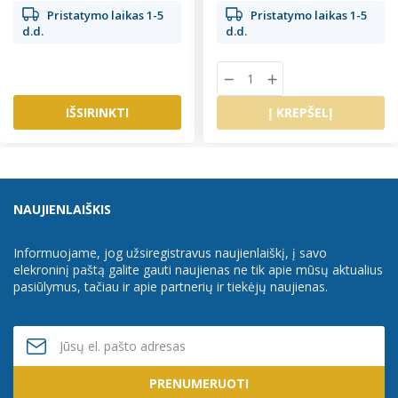
Pristatymo laikas 1-5
Pristatymo laikas 1-5
d.d.
d.d.
IŠSIRINKTI
Į KREPŠELĮ
NAUJIENLAIŠKIS
Informuojame, jog užsiregistravus naujienlaiškį, į savo
elekroninį paštą galite gauti naujienas ne tik apie mūsų aktualius
pasiūlymus, tačiau ir apie partnerių ir tiekėjų naujienas.
PRENUMERUOTI