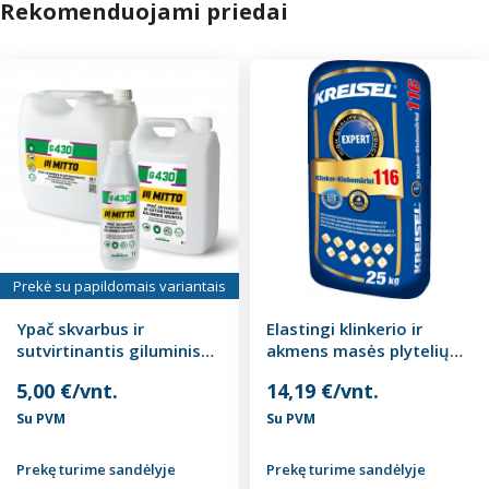
Rekomenduojami priedai
Prekė su papildomais variantais
Ypač skvarbus ir
Elastingi klinkerio ir
sutvirtinantis giluminis
akmens masės plytelių
gruntas MITTO G430, 1-
klijai KLINKER -
5,00 €/vnt.
14,19 €/vnt.
10 L
KLEBEMORTEL 116 25kg,
Kreisel
Su PVM
Su PVM
Prekę turime sandėlyje
Prekę turime sandėlyje