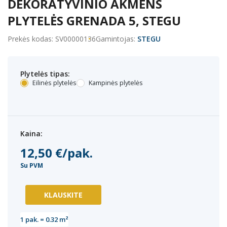
DEKORATYVINIO AKMENS
PLYTELĖS GRENADA 5, STEGU
Prekės kodas: SV00000136
Gamintojas:
STEGU
Plytelės tipas:
Eilinės plytelės
Kampinės plytelės
Kaina:
12,50 €/pak.
Su PVM
KLAUSKITE
1
pak. =
0.32
m²