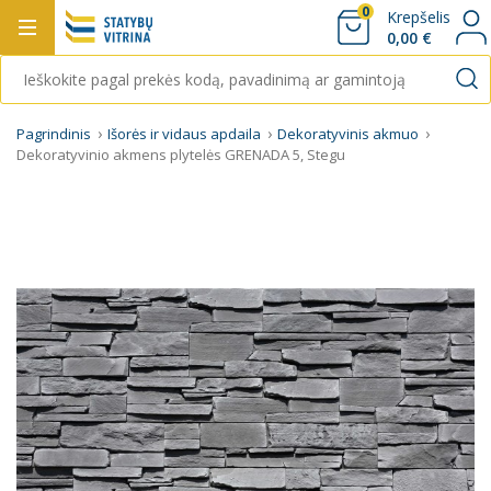
0
Krepšelis
0,00 €
Pagrindinis
Išorės ir vidaus apdaila
Dekoratyvinis akmuo
Dekoratyvinio akmens plytelės GRENADA 5, Stegu