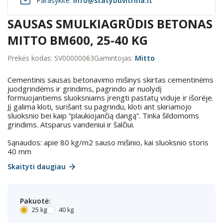
Parašykite:
info@statybuvitrina.lt
SAUSAS SMULKIAGRŪDIS BETONAS
MITTO BM600, 25-40 KG
Prekės kodas: SV00000063
Gamintojas:
Mitto
Cementinis sausas betonavimo mišinys skirtas cementinėms
juodgrindėms ir grindims, pagrindo ar nuolydį
formuojantiems sluoksniams įrengti pastatų viduje ir išorėje.
Jį galima kloti, surišant su pagrindu, kloti ant skiriamojo
sluoksnio bei kaip “plaukiojančią dangą”. Tinka šildomoms
grindims. Atsparus vandeniui ir šalčiui.
Sąnaudos: apie 80 kg/m2 sauso mišinio, kai sluoksnio storis
40 mm
Skaityti daugiau
Pakuotė:
25 kg
40 kg