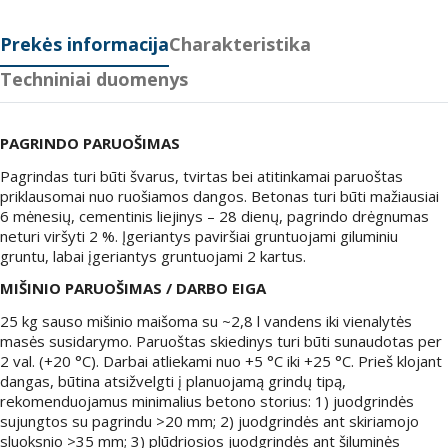
Prekės informacija
Charakteristika
Techniniai duomenys
PAGRINDO PARUOŠIMAS
Pagrindas turi būti švarus, tvirtas bei atitinkamai paruoštas
priklausomai nuo ruošiamos dangos. Betonas turi būti mažiausiai
6 mėnesių, cementinis liejinys – 28 dienų, pagrindo drėgnumas
neturi viršyti 2 %. Įgeriantys paviršiai gruntuojami giluminiu
gruntu, labai įgeriantys gruntuojami 2 kartus.
MIŠINIO PARUOŠIMAS / DARBO EIGA
25 kg sauso mišinio maišoma su ~2,8 l vandens iki vienalytės
masės susidarymo. Paruoštas skiedinys turi būti sunaudotas per
2 val. (+20 °C). Darbai atliekami nuo +5 °C iki +25 °C. Prieš klojant
dangas, būtina atsižvelgti į planuojamą grindų tipą,
rekomenduojamus minimalius betono storius: 1) juodgrindės
sujungtos su pagrindu >20 mm; 2) juodgrindės ant skiriamojo
sluoksnio >35 mm; 3) plūdriosios juodgrindės ant šiluminės