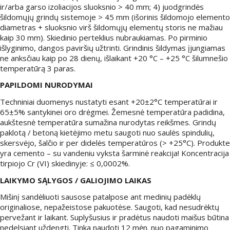
ir/arba garso izoliacijos sluoksnio > 40 mm; 4) juodgrindės
šildomųjų grindų sistemoje > 45 mm (išorinis šildomojo elemento
diametras + sluoksnio virš šildomųjų elementų storis ne mažiau
kaip 30 mm). Skiedinio perteklius nubraukiamas. Po pirminio
išlyginimo, dangos paviršių užtrinti. Grindinis šildymas įjungiamas
ne anksčiau kaip po 28 dienų, išlaikant +20 °C – +25 °C šilumnešio
temperatūrą 3 paras.
PAPILDOMI NURODYMAI
Techniniai duomenys nustatyti esant +20±2°С temperatūrai ir
65±5% santykinei oro drėgmei. Žemesnė temperatūra padidina,
aukštesnė temperatūra sumažina nurodytas reikšmes. Grindų
paklotą / betoną kietėjimo metu saugoti nuo saulės spindulių,
skersvėjo, šalčio ir per didelės temperatūros (> +25°С). Produkte
yra cemento – su vandeniu vyksta šarminė reakcija! Koncentracija
tirpiojo Cr (VI) skiedinyje: ≤ 0,0002%.
LAIKYMO SĄLYGOS / GALIOJIMO LAIKAS
Mišinį sandėliuoti sausose patalpose ant medinių padėklų
originaliose, nepažeistose pakuotėse. Saugoti, kad nesudrėktų
pervežant ir laikant. Suplyšusius ir pradėtus naudoti maišus būtina
nedelsiant uždengti. Tinka naudoti 12 mėn. nuo pagaminimo