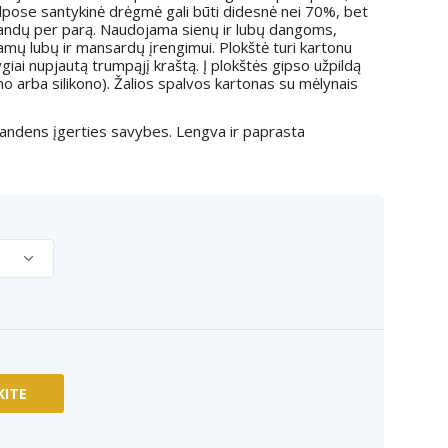
alpose santykinė drėgmė gali būti didesnė nei 70%, bet
valandų per parą. Naudojama sienų ir lubų dangoms,
amų lubų ir mansardų įrengimui. Plokštė turi kartonu
lygiai nupjautą trumpąjį kraštą. Į plokštės gipso užpildą
o arba silikono). Žalios spalvos kartonas su mėlynais
andens įgerties savybes. Lengva ir paprasta
:
KITE