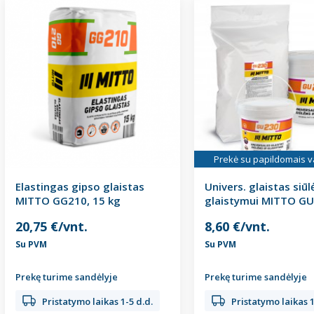
Prekė su papildomais v
Elastingas gipso glaistas
Univers. glaistas siūl
MITTO GG210, 15 kg
glaistymui MITTO GU
20 kg
20,75 €/vnt.
8,60 €/vnt.
Su PVM
Su PVM
Prekę turime sandėlyje
Prekę turime sandėlyje
Pristatymo laikas 1-5 d.d.
Pristatymo laikas 1