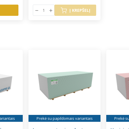
Į KREPŠELĮ
ariantais
Prekė su papildomais variantais
Prekė su