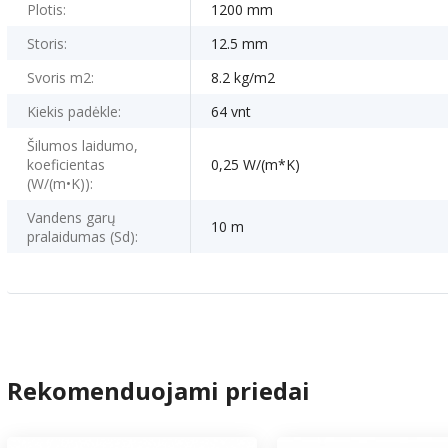
Plotis:
1200 mm
Storis:
12.5 mm
Svoris m2:
8.2 kg/m2
Kiekis padėkle:
64 vnt
Šilumos laidumo,
koeficientas
0,25 W/(m*K)
(W/(m•K)):
Vandens garų
10 m
pralaidumas (Sd):
Rekomenduojami priedai