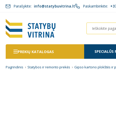
Parašykite:
info@statybuvitrina.lt
Paskambinkite:
+3
SPECIALŪS 
PREKIŲ KATALOGAS
Pagrindinis
Statybos ir remonto prekės
Gipso kartono plokštės ir 