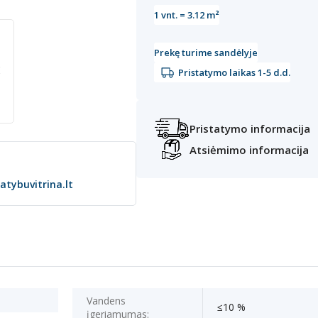
1
vnt. =
3.12
m²
Prekę turime sandėlyje
Pristatymo laikas 1-5 d.d.
Pristatymo informacija
Atsiėmimo informacija
atybuvitrina.lt
Vandens
≤10 %
įgeriamumas: