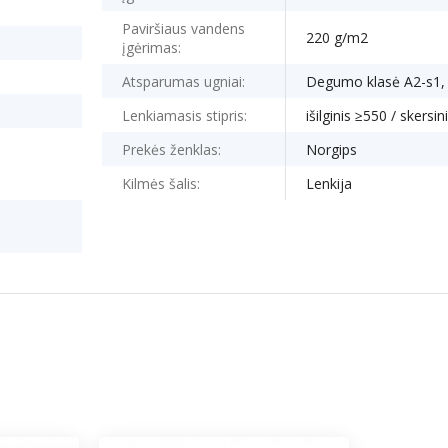
Paviršiaus vandens
220 g/m2
įgėrimas:
Atsparumas ugniai:
Degumo klasė A2-s1,
Lenkiamasis stipris:
išilginis ≥550 / skersi
Prekės ženklas:
Norgips
Kilmės šalis:
Lenkija