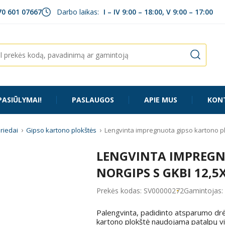
70 601 07667
Darbo laikas:
I – IV 9:00 – 18:00, V 9:00 – 17:00
PASIŪLYMAI!
PASLAUGOS
APIE MUS
KON
priedai
Gipso kartono plokštės
Lengvinta impregnuota gipso kartono 
LENGVINTA IMPREGN
NORGIPS S GKBI 12,
Prekės kodas: SV00000272
Gamintojas:
Palengvinta, padidinto atsparumo dr
kartono plokštė naudojama patalpų vi