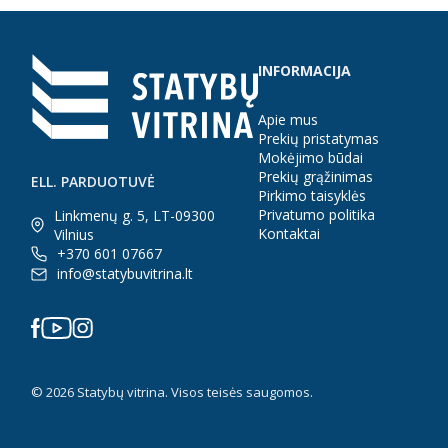
INFORMACIJA
Apie mus
Prekių pristatymas
Mokėjimo būdai
Prekių grąžinimas
ELL. PARDUOTUVĖ
Pirkimo taisyklės
Privatumo politika
Linkmenų g. 5, LT-09300
Kontaktai
Vilnius
+370 601 07667
info@statybuvitrina.lt
© 2026 Statybų vitrina. Visos teisės saugomos.