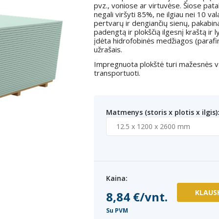
pvz., voniose ar virtuvėse. Šiose pat
negali viršyti 85%, ne ilgiau nei 10 
pertvarų ir dengiančių sienų, pakabin
padengtą ir plokščią ilgesnį kraštą ir 
įdėta hidrofobinės medžiagos (parafin
užrašais.
Impregnuota plokštė turi mažesnės v
transportuoti.
Matmenys (storis x plotis x ilgis)
Kaina:
KLAUS
8,84 €/vnt.
Su PVM