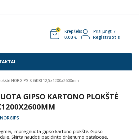
0
Krepšelis
Prisijungti /
0,00 €
Registruotis
TAKTAI
plokštė NORGIPS S GKBI 12,5x1200x2600mm
UOTA GIPSO KARTONO PLOKŠTĖ
5X1200X2600MM
NORGIPS
ėgmei, impregnuota gipso kartono plokštė. Gipso
duje. Skirta naudoti padidinto drėgnumo patalpose,