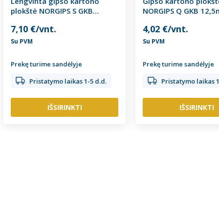
Lengvinta gipso kartono
Gipso kartono plokšt
plokštė NORGIPS S GKB
NORGIPS Q GKB 12,5m
12,5x1200x2600mm
matmenys)
7,10 €/vnt.
4,02 €/vnt.
Su PVM
Su PVM
Prekę turime sandėlyje
Prekę turime sandėlyje
Pristatymo laikas 1-5 d.d.
Pristatymo laikas 1
IŠSIRINKTI
IŠSIRINKTI