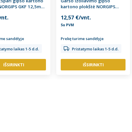
tspari gipso kartono
Garso izoliavimo gipso
 NORGIPS GKF 12,5mm
kartono plokštė NORGIPS
menys)
NORGIPS S ACOUSTIC SUPER
vnt.
12,57 €/vnt.
12,5x1250x2600mm
Su PVM
ime sandėlyje
Prekę turime sandėlyje
tatymo laikas 1-5 d.d.
Pristatymo laikas 1-5 d.d.
IŠSIRINKTI
IŠSIRINKTI