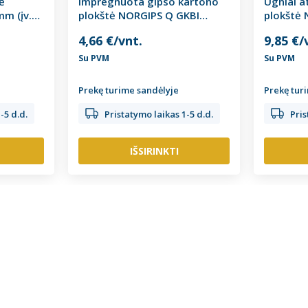
ė
Impregnuota gipso kartono
Ugniai a
m (įv.
plokštė NORGIPS Q GKBI
plokštė
12,5mm (įv. matmenys)
(įv. mat
4,66 €/vnt.
9,85 €/
Su PVM
Su PVM
Prekę turime sandėlyje
Prekę tur
-5 d.d.
Pristatymo laikas 1-5 d.d.
Pris
IŠSIRINKTI