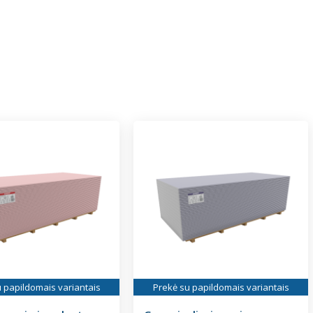
 papildomais variantais
Prekė su papildomais variantais