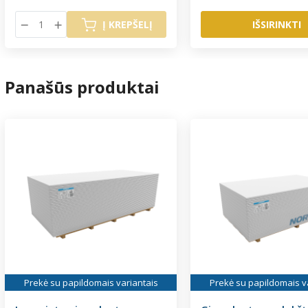
Į KREPŠELĮ
IŠSIRINKTI
Panašūs produktai
Prekė su papildomais variantais
Prekė su papildomais v