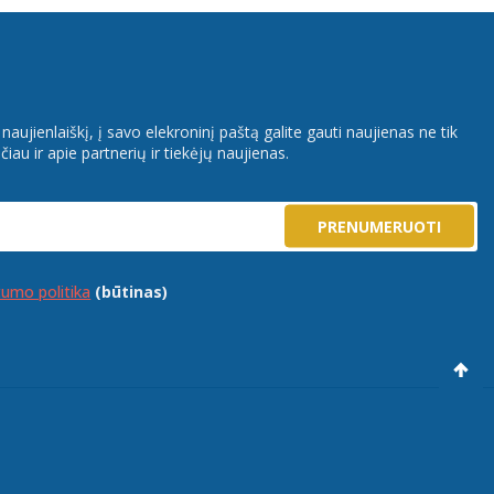
aujienlaiškį, į savo elekroninį paštą galite gauti naujienas ne tik
iau ir apie partnerių ir tiekėjų naujienas.
PRENUMERUOTI
tumo politika
(būtinas)