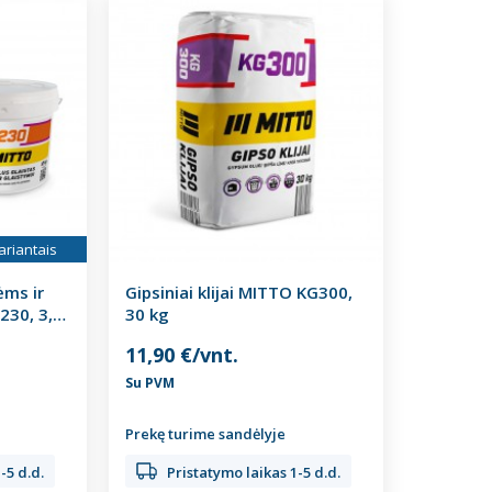
ariantais
ėms ir
Gipsiniai klijai MITTO KG300,
230, 3,6-
30 kg
11,90 €/vnt.
Su PVM
Prekę turime sandėlyje
-5 d.d.
Pristatymo laikas 1-5 d.d.